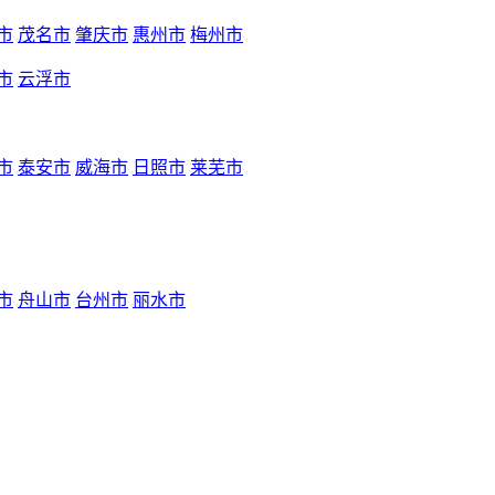
市
茂名市
肇庆市
惠州市
梅州市
市
云浮市
市
泰安市
威海市
日照市
莱芜市
市
舟山市
台州市
丽水市