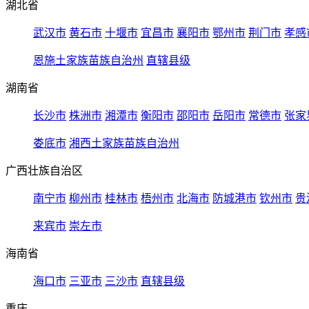
湖北省
武汉市
黄石市
十堰市
宜昌市
襄阳市
鄂州市
荆门市
孝感
恩施土家族苗族自治州
直辖县级
湖南省
长沙市
株洲市
湘潭市
衡阳市
邵阳市
岳阳市
常德市
张家
娄底市
湘西土家族苗族自治州
广西壮族自治区
南宁市
柳州市
桂林市
梧州市
北海市
防城港市
钦州市
贵
来宾市
崇左市
海南省
海口市
三亚市
三沙市
直辖县级
重庆