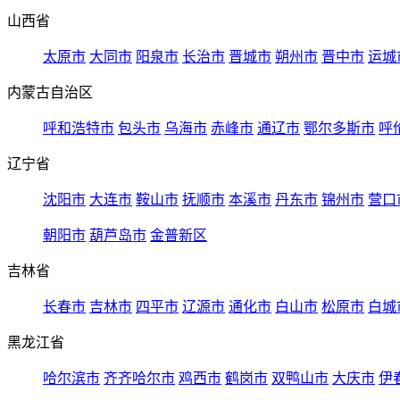
山西省
太原市
大同市
阳泉市
长治市
晋城市
朔州市
晋中市
运城
内蒙古自治区
呼和浩特市
包头市
乌海市
赤峰市
通辽市
鄂尔多斯市
呼
辽宁省
沈阳市
大连市
鞍山市
抚顺市
本溪市
丹东市
锦州市
营口
朝阳市
葫芦岛市
金普新区
吉林省
长春市
吉林市
四平市
辽源市
通化市
白山市
松原市
白城
黑龙江省
哈尔滨市
齐齐哈尔市
鸡西市
鹤岗市
双鸭山市
大庆市
伊