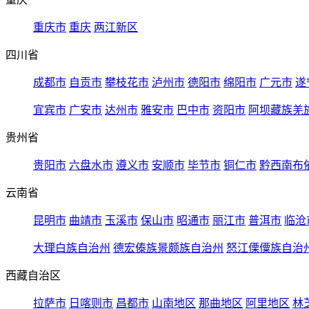
重庆市
重庆
两江新区
四川省
成都市
自贡市
攀枝花市
泸州市
德阳市
绵阳市
广元市
遂
宜宾市
广安市
达州市
雅安市
巴中市
资阳市
阿坝藏族羌
贵州省
贵阳市
六盘水市
遵义市
安顺市
毕节市
铜仁市
黔西南布
云南省
昆明市
曲靖市
玉溪市
保山市
昭通市
丽江市
普洱市
临沧
大理白族自治州
德宏傣族景颇族自治州
怒江傈僳族自治
西藏自治区
拉萨市
日喀则市
昌都市
山南地区
那曲地区
阿里地区
林