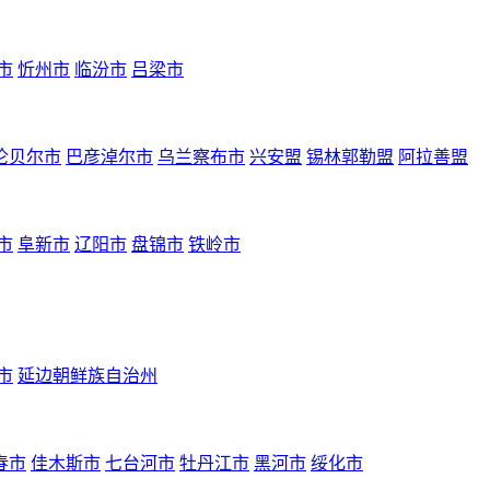
市
忻州市
临汾市
吕梁市
伦贝尔市
巴彦淖尔市
乌兰察布市
兴安盟
锡林郭勒盟
阿拉善盟
市
阜新市
辽阳市
盘锦市
铁岭市
市
延边朝鲜族自治州
春市
佳木斯市
七台河市
牡丹江市
黑河市
绥化市