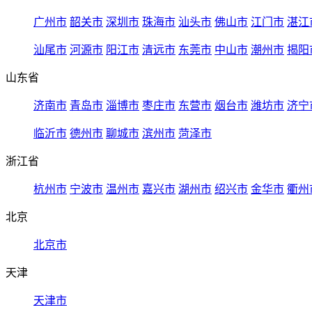
广州市
韶关市
深圳市
珠海市
汕头市
佛山市
江门市
湛江
汕尾市
河源市
阳江市
清远市
东莞市
中山市
潮州市
揭阳
山东省
济南市
青岛市
淄博市
枣庄市
东营市
烟台市
潍坊市
济宁
临沂市
德州市
聊城市
滨州市
菏泽市
浙江省
杭州市
宁波市
温州市
嘉兴市
湖州市
绍兴市
金华市
衢州
北京
北京市
天津
天津市