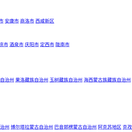
市
安康市
商洛市
西咸新区
凉市
酒泉市
庆阳市
定西市
陇南市
自治州
果洛藏族自治州
玉树藏族自治州
海西蒙古族藏族自治州
治州
博尔塔拉蒙古自治州
巴音郭楞蒙古自治州
阿克苏地区
克孜