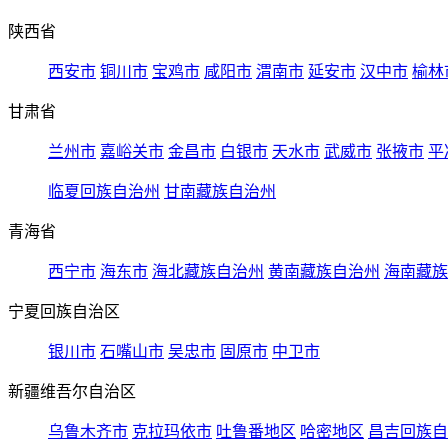
陕西省
西安市
铜川市
宝鸡市
咸阳市
渭南市
延安市
汉中市
榆林
甘肃省
兰州市
嘉峪关市
金昌市
白银市
天水市
武威市
张掖市
平
临夏回族自治州
甘南藏族自治州
青海省
西宁市
海东市
海北藏族自治州
黄南藏族自治州
海南藏族
宁夏回族自治区
银川市
石嘴山市
吴忠市
固原市
中卫市
新疆维吾尔自治区
乌鲁木齐市
克拉玛依市
吐鲁番地区
哈密地区
昌吉回族自