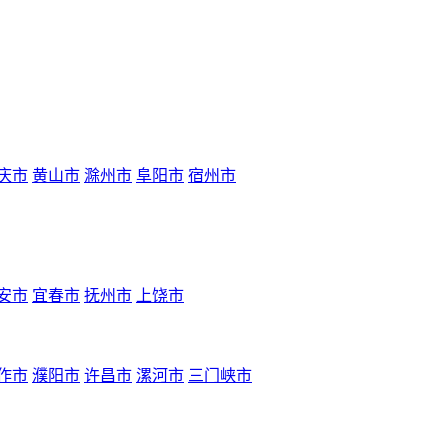
庆市
黄山市
滁州市
阜阳市
宿州市
安市
宜春市
抚州市
上饶市
作市
濮阳市
许昌市
漯河市
三门峡市