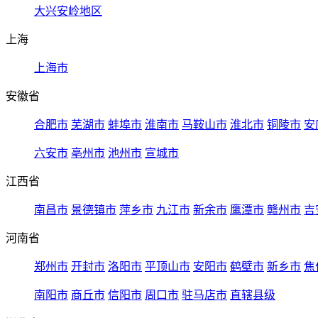
大兴安岭地区
上海
上海市
安徽省
合肥市
芜湖市
蚌埠市
淮南市
马鞍山市
淮北市
铜陵市
安
六安市
亳州市
池州市
宣城市
江西省
南昌市
景德镇市
萍乡市
九江市
新余市
鹰潭市
赣州市
吉
河南省
郑州市
开封市
洛阳市
平顶山市
安阳市
鹤壁市
新乡市
焦
南阳市
商丘市
信阳市
周口市
驻马店市
直辖县级