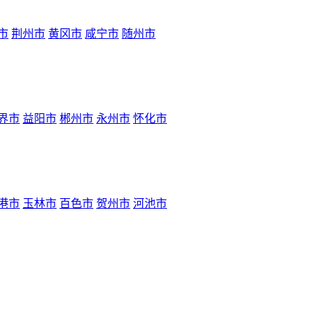
市
荆州市
黄冈市
咸宁市
随州市
界市
益阳市
郴州市
永州市
怀化市
港市
玉林市
百色市
贺州市
河池市