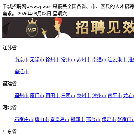
千城招聘网www.zpw.net是覆盖全国各省、市、区县的
需求。 2026年08月08日 星期六
江苏省
南京市
无锡市
徐州市
常州市
苏州市
南通市
连云港市
淮
宿迁市
福建省
福州市
厦门市
莆田市
三明市
泉州市
漳州市
南平市
龙岩
河北省
石家庄市
唐山市
秦皇岛市
邯郸市
邢台市
保定市
张家口
广东省