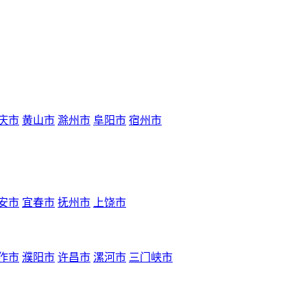
庆市
黄山市
滁州市
阜阳市
宿州市
安市
宜春市
抚州市
上饶市
作市
濮阳市
许昌市
漯河市
三门峡市