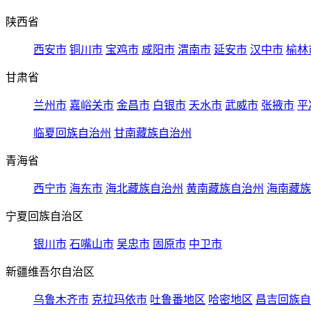
陕西省
西安市
铜川市
宝鸡市
咸阳市
渭南市
延安市
汉中市
榆林
甘肃省
兰州市
嘉峪关市
金昌市
白银市
天水市
武威市
张掖市
平
临夏回族自治州
甘南藏族自治州
青海省
西宁市
海东市
海北藏族自治州
黄南藏族自治州
海南藏族
宁夏回族自治区
银川市
石嘴山市
吴忠市
固原市
中卫市
新疆维吾尔自治区
乌鲁木齐市
克拉玛依市
吐鲁番地区
哈密地区
昌吉回族自