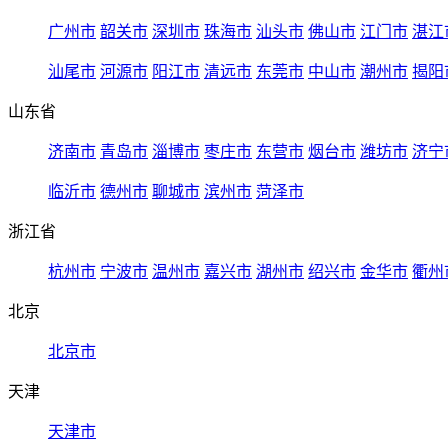
广州市
韶关市
深圳市
珠海市
汕头市
佛山市
江门市
湛江
汕尾市
河源市
阳江市
清远市
东莞市
中山市
潮州市
揭阳
山东省
济南市
青岛市
淄博市
枣庄市
东营市
烟台市
潍坊市
济宁
临沂市
德州市
聊城市
滨州市
菏泽市
浙江省
杭州市
宁波市
温州市
嘉兴市
湖州市
绍兴市
金华市
衢州
北京
北京市
天津
天津市