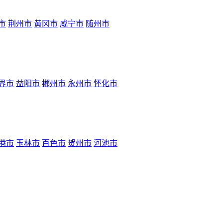
市
荆州市
黄冈市
咸宁市
随州市
界市
益阳市
郴州市
永州市
怀化市
港市
玉林市
百色市
贺州市
河池市