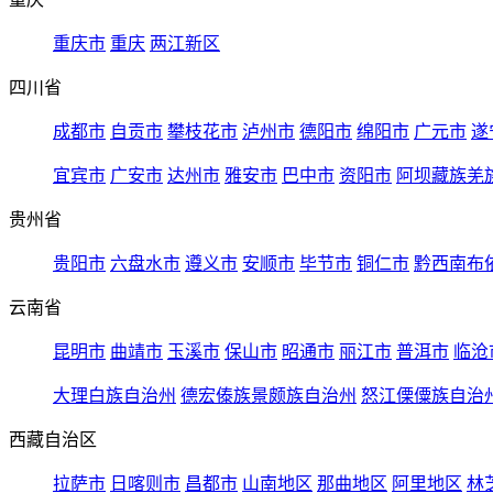
重庆市
重庆
两江新区
四川省
成都市
自贡市
攀枝花市
泸州市
德阳市
绵阳市
广元市
遂
宜宾市
广安市
达州市
雅安市
巴中市
资阳市
阿坝藏族羌
贵州省
贵阳市
六盘水市
遵义市
安顺市
毕节市
铜仁市
黔西南布
云南省
昆明市
曲靖市
玉溪市
保山市
昭通市
丽江市
普洱市
临沧
大理白族自治州
德宏傣族景颇族自治州
怒江傈僳族自治
西藏自治区
拉萨市
日喀则市
昌都市
山南地区
那曲地区
阿里地区
林