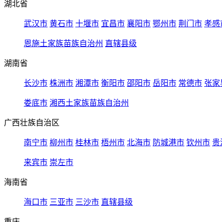
湖北省
武汉市
黄石市
十堰市
宜昌市
襄阳市
鄂州市
荆门市
孝感
恩施土家族苗族自治州
直辖县级
湖南省
长沙市
株洲市
湘潭市
衡阳市
邵阳市
岳阳市
常德市
张家
娄底市
湘西土家族苗族自治州
广西壮族自治区
南宁市
柳州市
桂林市
梧州市
北海市
防城港市
钦州市
贵
来宾市
崇左市
海南省
海口市
三亚市
三沙市
直辖县级
重庆