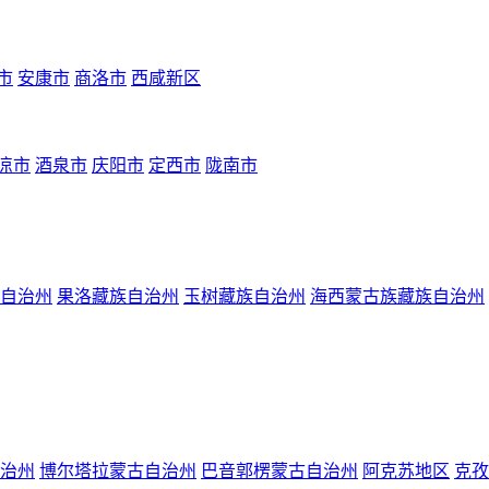
市
安康市
商洛市
西咸新区
凉市
酒泉市
庆阳市
定西市
陇南市
自治州
果洛藏族自治州
玉树藏族自治州
海西蒙古族藏族自治州
治州
博尔塔拉蒙古自治州
巴音郭楞蒙古自治州
阿克苏地区
克孜