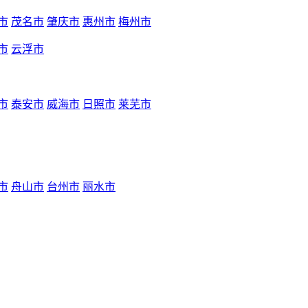
市
茂名市
肇庆市
惠州市
梅州市
市
云浮市
市
泰安市
威海市
日照市
莱芜市
市
舟山市
台州市
丽水市