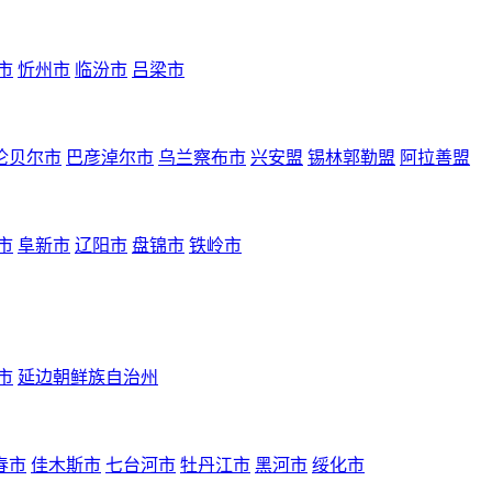
市
忻州市
临汾市
吕梁市
伦贝尔市
巴彦淖尔市
乌兰察布市
兴安盟
锡林郭勒盟
阿拉善盟
市
阜新市
辽阳市
盘锦市
铁岭市
市
延边朝鲜族自治州
春市
佳木斯市
七台河市
牡丹江市
黑河市
绥化市