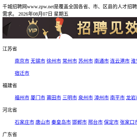
千城招聘网www.zpw.net是覆盖全国各省、市、区县的
需求。 2026年08月07日 星期五
江苏省
南京市
无锡市
徐州市
常州市
苏州市
南通市
连云港市
淮
宿迁市
福建省
福州市
厦门市
莆田市
三明市
泉州市
漳州市
南平市
龙岩
河北省
石家庄市
唐山市
秦皇岛市
邯郸市
邢台市
保定市
张家口
广东省