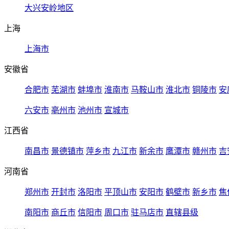
大兴安岭地区
上海
上海市
安徽省
合肥市
芜湖市
蚌埠市
淮南市
马鞍山市
淮北市
铜陵市
安
六安市
亳州市
池州市
宣城市
江西省
南昌市
景德镇市
萍乡市
九江市
新余市
鹰潭市
赣州市
吉
河南省
郑州市
开封市
洛阳市
平顶山市
安阳市
鹤壁市
新乡市
焦
南阳市
商丘市
信阳市
周口市
驻马店市
直辖县级