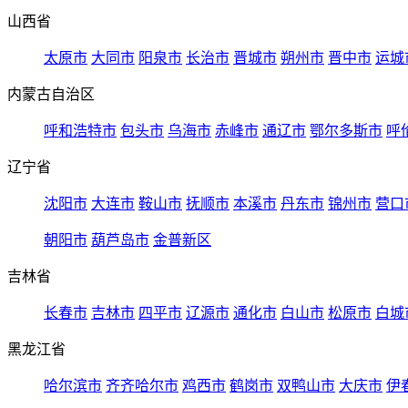
山西省
太原市
大同市
阳泉市
长治市
晋城市
朔州市
晋中市
运城
内蒙古自治区
呼和浩特市
包头市
乌海市
赤峰市
通辽市
鄂尔多斯市
呼
辽宁省
沈阳市
大连市
鞍山市
抚顺市
本溪市
丹东市
锦州市
营口
朝阳市
葫芦岛市
金普新区
吉林省
长春市
吉林市
四平市
辽源市
通化市
白山市
松原市
白城
黑龙江省
哈尔滨市
齐齐哈尔市
鸡西市
鹤岗市
双鸭山市
大庆市
伊