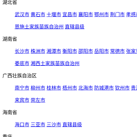
湖北省
武汉市
黄石市
十堰市
宜昌市
襄阳市
鄂州市
荆门市
孝感
恩施土家族苗族自治州
直辖县级
湖南省
长沙市
株洲市
湘潭市
衡阳市
邵阳市
岳阳市
常德市
张家
娄底市
湘西土家族苗族自治州
广西壮族自治区
南宁市
柳州市
桂林市
梧州市
北海市
防城港市
钦州市
贵
来宾市
崇左市
海南省
海口市
三亚市
三沙市
直辖县级
重庆