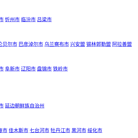
市
忻州市
临汾市
吕梁市
伦贝尔市
巴彦淖尔市
乌兰察布市
兴安盟
锡林郭勒盟
阿拉善盟
市
阜新市
辽阳市
盘锦市
铁岭市
市
延边朝鲜族自治州
春市
佳木斯市
七台河市
牡丹江市
黑河市
绥化市