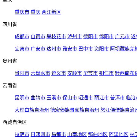
重庆市
重庆
两江新区
四川省
成都市
自贡市
攀枝花市
泸州市
德阳市
绵阳市
广元市
遂
宜宾市
广安市
达州市
雅安市
巴中市
资阳市
阿坝藏族羌
贵州省
贵阳市
六盘水市
遵义市
安顺市
毕节市
铜仁市
黔西南布
云南省
昆明市
曲靖市
玉溪市
保山市
昭通市
丽江市
普洱市
临沧
大理白族自治州
德宏傣族景颇族自治州
怒江傈僳族自治
西藏自治区
拉萨市
日喀则市
昌都市
山南地区
那曲地区
阿里地区
林