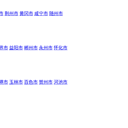
市
荆州市
黄冈市
咸宁市
随州市
界市
益阳市
郴州市
永州市
怀化市
港市
玉林市
百色市
贺州市
河池市