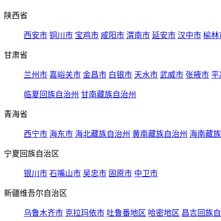
陕西省
西安市
铜川市
宝鸡市
咸阳市
渭南市
延安市
汉中市
榆林
甘肃省
兰州市
嘉峪关市
金昌市
白银市
天水市
武威市
张掖市
平
临夏回族自治州
甘南藏族自治州
青海省
西宁市
海东市
海北藏族自治州
黄南藏族自治州
海南藏族
宁夏回族自治区
银川市
石嘴山市
吴忠市
固原市
中卫市
新疆维吾尔自治区
乌鲁木齐市
克拉玛依市
吐鲁番地区
哈密地区
昌吉回族自