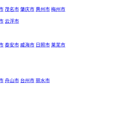
市
茂名市
肇庆市
惠州市
梅州市
市
云浮市
市
泰安市
威海市
日照市
莱芜市
市
舟山市
台州市
丽水市