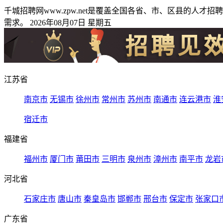
千城招聘网www.zpw.net是覆盖全国各省、市、区县的
需求。 2026年08月07日 星期五
江苏省
南京市
无锡市
徐州市
常州市
苏州市
南通市
连云港市
淮
宿迁市
福建省
福州市
厦门市
莆田市
三明市
泉州市
漳州市
南平市
龙岩
河北省
石家庄市
唐山市
秦皇岛市
邯郸市
邢台市
保定市
张家口
广东省