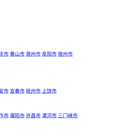
庆市
黄山市
滁州市
阜阳市
宿州市
安市
宜春市
抚州市
上饶市
作市
濮阳市
许昌市
漯河市
三门峡市