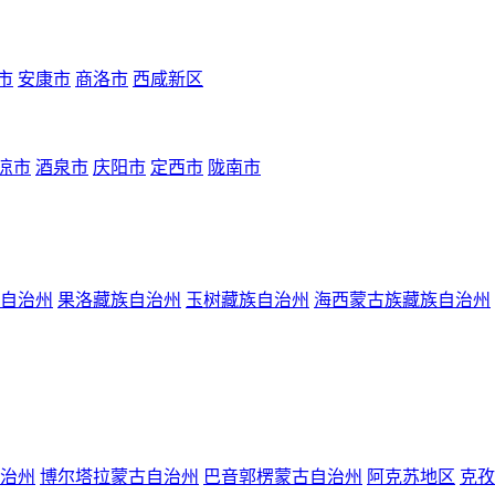
市
安康市
商洛市
西咸新区
凉市
酒泉市
庆阳市
定西市
陇南市
自治州
果洛藏族自治州
玉树藏族自治州
海西蒙古族藏族自治州
治州
博尔塔拉蒙古自治州
巴音郭楞蒙古自治州
阿克苏地区
克孜