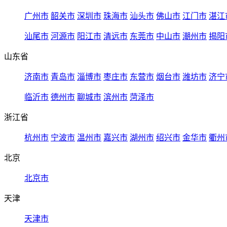
广州市
韶关市
深圳市
珠海市
汕头市
佛山市
江门市
湛江
汕尾市
河源市
阳江市
清远市
东莞市
中山市
潮州市
揭阳
山东省
济南市
青岛市
淄博市
枣庄市
东营市
烟台市
潍坊市
济宁
临沂市
德州市
聊城市
滨州市
菏泽市
浙江省
杭州市
宁波市
温州市
嘉兴市
湖州市
绍兴市
金华市
衢州
北京
北京市
天津
天津市