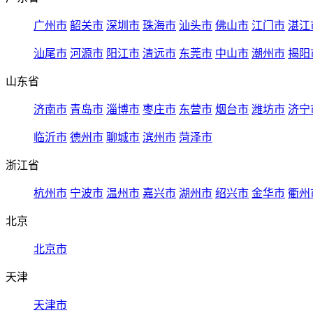
广州市
韶关市
深圳市
珠海市
汕头市
佛山市
江门市
湛江
汕尾市
河源市
阳江市
清远市
东莞市
中山市
潮州市
揭阳
山东省
济南市
青岛市
淄博市
枣庄市
东营市
烟台市
潍坊市
济宁
临沂市
德州市
聊城市
滨州市
菏泽市
浙江省
杭州市
宁波市
温州市
嘉兴市
湖州市
绍兴市
金华市
衢州
北京
北京市
天津
天津市