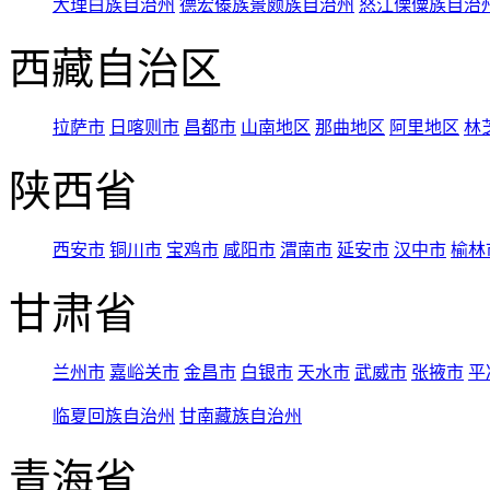
大理白族自治州
德宏傣族景颇族自治州
怒江傈僳族自治
西藏自治区
拉萨市
日喀则市
昌都市
山南地区
那曲地区
阿里地区
林
陕西省
西安市
铜川市
宝鸡市
咸阳市
渭南市
延安市
汉中市
榆林
甘肃省
兰州市
嘉峪关市
金昌市
白银市
天水市
武威市
张掖市
平
临夏回族自治州
甘南藏族自治州
青海省