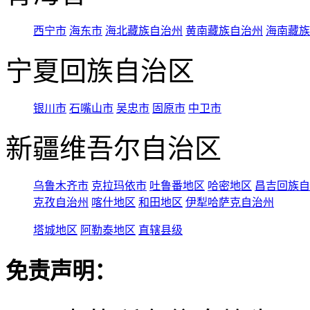
西宁市
海东市
海北藏族自治州
黄南藏族自治州
海南藏族
宁夏回族自治区
银川市
石嘴山市
吴忠市
固原市
中卫市
新疆维吾尔自治区
乌鲁木齐市
克拉玛依市
吐鲁番地区
哈密地区
昌吉回族自
克孜自治州
喀什地区
和田地区
伊犁哈萨克自治州
塔城地区
阿勒泰地区
直辖县级
免责声明：