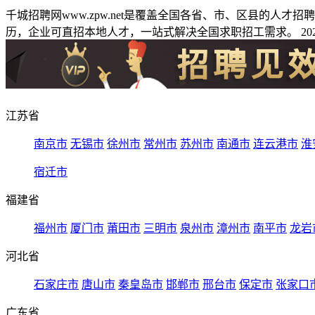
千城招聘网www.zpw.net是覆盖全国各省、市、区县的人
历，企业可直招本地人才，一站式解决全国求职招工需求。 2026
江苏省
南京市
无锡市
徐州市
常州市
苏州市
南通市
连云港市
淮
宿迁市
福建省
福州市
厦门市
莆田市
三明市
泉州市
漳州市
南平市
龙岩
河北省
石家庄市
唐山市
秦皇岛市
邯郸市
邢台市
保定市
张家口
广东省