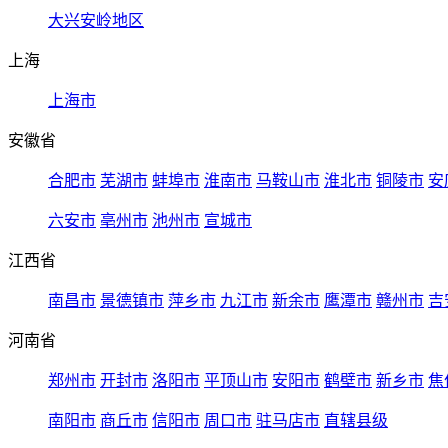
大兴安岭地区
上海
上海市
安徽省
合肥市
芜湖市
蚌埠市
淮南市
马鞍山市
淮北市
铜陵市
安
六安市
亳州市
池州市
宣城市
江西省
南昌市
景德镇市
萍乡市
九江市
新余市
鹰潭市
赣州市
吉
河南省
郑州市
开封市
洛阳市
平顶山市
安阳市
鹤壁市
新乡市
焦
南阳市
商丘市
信阳市
周口市
驻马店市
直辖县级