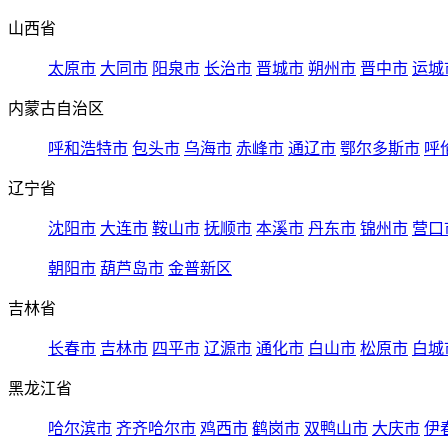
山西省
太原市
大同市
阳泉市
长治市
晋城市
朔州市
晋中市
运城
内蒙古自治区
呼和浩特市
包头市
乌海市
赤峰市
通辽市
鄂尔多斯市
呼
辽宁省
沈阳市
大连市
鞍山市
抚顺市
本溪市
丹东市
锦州市
营口
朝阳市
葫芦岛市
金普新区
吉林省
长春市
吉林市
四平市
辽源市
通化市
白山市
松原市
白城
黑龙江省
哈尔滨市
齐齐哈尔市
鸡西市
鹤岗市
双鸭山市
大庆市
伊