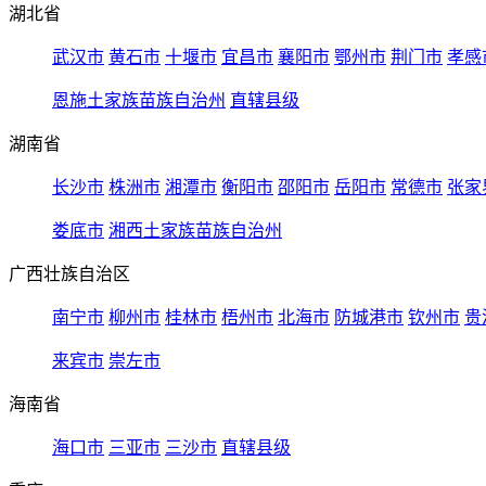
湖北省
武汉市
黄石市
十堰市
宜昌市
襄阳市
鄂州市
荆门市
孝感
恩施土家族苗族自治州
直辖县级
湖南省
长沙市
株洲市
湘潭市
衡阳市
邵阳市
岳阳市
常德市
张家
娄底市
湘西土家族苗族自治州
广西壮族自治区
南宁市
柳州市
桂林市
梧州市
北海市
防城港市
钦州市
贵
来宾市
崇左市
海南省
海口市
三亚市
三沙市
直辖县级