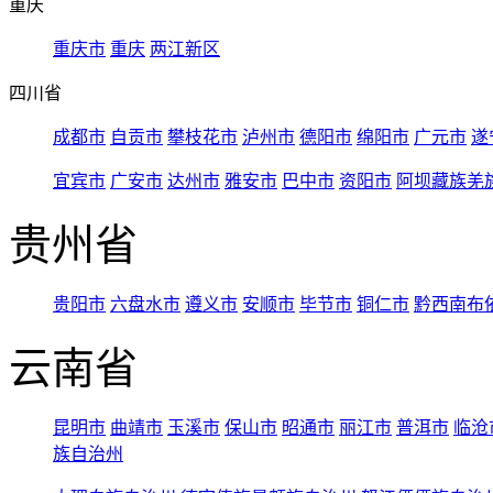
重庆
重庆市
重庆
两江新区
四川省
成都市
自贡市
攀枝花市
泸州市
德阳市
绵阳市
广元市
遂
宜宾市
广安市
达州市
雅安市
巴中市
资阳市
阿坝藏族羌
贵州省
贵阳市
六盘水市
遵义市
安顺市
毕节市
铜仁市
黔西南布
云南省
昆明市
曲靖市
玉溪市
保山市
昭通市
丽江市
普洱市
临沧
族自治州